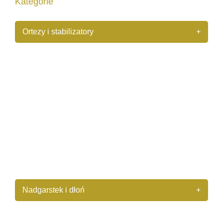
Kategorie
Ortezy i stabilizatory
+
+
Stopa i staw skokowy
+
Kolano i staw biodrowy
+
Kręgosłup i brzuch
+
Bark i łokieć
Nadgarstek i dłoń
+