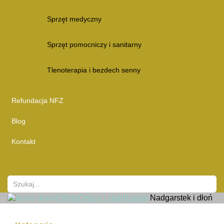
Sprzęt medyczny
Sprzęt pomocniczy i sanitarny
Tlenoterapia i bezdech senny
Refundacja NFZ
Blog
Kontakt
Oferta
Ortezy i stabilizatory
Nadgarstek i dłoń