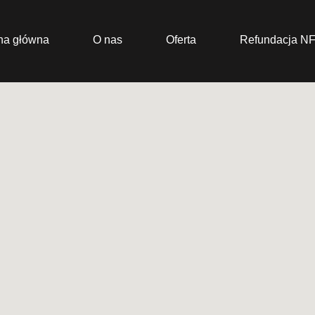
na główna
O nas
Oferta
Refundacja N