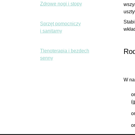
Zdrowe nogi i stopy
wszy
uszty
Stabi
Sprzęt pomocniczy
wkład
i sanitarny
Rod
Tlenoterapia i bezdech
senny
W nas
o
(
o
o