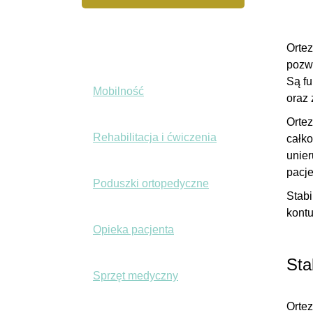
+
Nadgarstek i dłoń
Ortez
pozwa
Są fu
Mobilność
oraz
Orte
Rehabilitacja i ćwiczenia
całko
unier
pacj
Poduszki ortopedyczne
Stabi
kontu
Opieka pacjenta
Sta
Sprzęt medyczny
Ortez