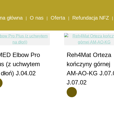
rk i łokieć
k i łokieć
ona główna
O nas
Oferta
Refundacja NFZ
ED Elbow Pro
Reh4Mat Orteza
us (z uchwytem
kończyny górnej
 dłoń) J.04.02
AM-AO-KG J.07.
J.07.02