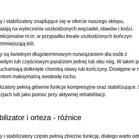
y i stabilizatory
znajdujące się w ofercie naszego sklepu,
lają na wyleczenie uszkodzonych więzadeł, stawów i kości.
nkcjonalne m.in. w przypadku trwale uszkodzonych kończyn
zmniejszają ból
.
zy są świetnym długoterminowym rozwiązaniem dla osób z
witym lub częściowym paraliżem jednej lub obu nóg. W takim pr
uchamiają dotknięte chorobą stawy
lub kończyny. Dostępne w n
entom maksymalną swobodę ruchu.
lizatory pełnią głównie
funkcje kompresyjne oraz stabilizujące
.
zjach lub jako pomoc przy aktywnej rehabilitacji.
bilizator i orteza - różnice
y i stabilizatory często pełnią zbieżne funkcję, dlatego warto od