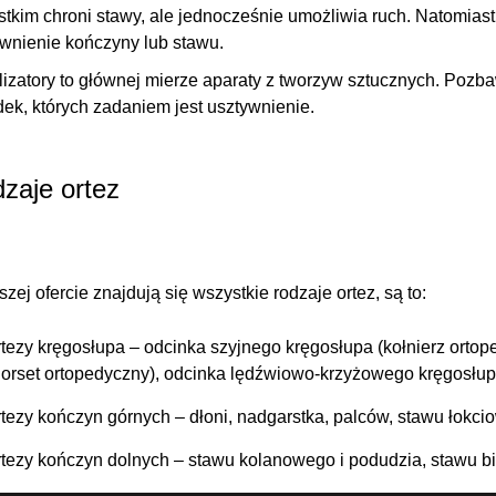
stkim
chroni stawy, ale jednocześnie umożliwia ruch
. Natomiast
wnienie kończyny lub stawu.
lizatory to głównej mierze aparaty z tworzyw sztucznych. Poz
ek, których zadaniem jest usztywnienie.
zaje ortez
zej ofercie znajdują się wszystkie rodzaje ortez, są to:
rtezy kręgosłupa
– odcinka szyjnego kręgosłupa (kołnierz ortop
gorset ortopedyczny), odcinka lędźwiowo-krzyżowego kręgosłup
rtezy kończyn górnych
– dłoni, nadgarstka, palców, stawu łokc
rtezy kończyn dolnych
– stawu kolanowego i podudzia, stawu bi