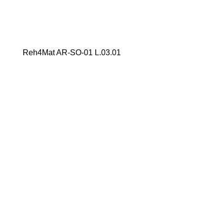
Reh4Mat AM-WSP-01 L.03.02
Reh4Mat AR-SO-01 L.03.01
Collar Stark L.05.02
Orteza półgorsetowa Collar Stark Stabilizer
(L.06.01)
+
Bark i łokieć
+
Nadgarstek i dłoń