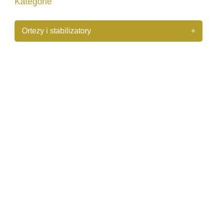
Kategorie
Ortezy i stabilizatory
+
+
Stopa i staw skokowy
+
Kolano i staw biodrowy
+
Kręgosłup i brzuch
QMED One Gorset ortopedyczny typu Jevetta
z pelotą tylną "V" L.01.01
Orthoservice Flex-B L.03.03
ONE podpórka pod potylicę i żuchwę (L.01.02)