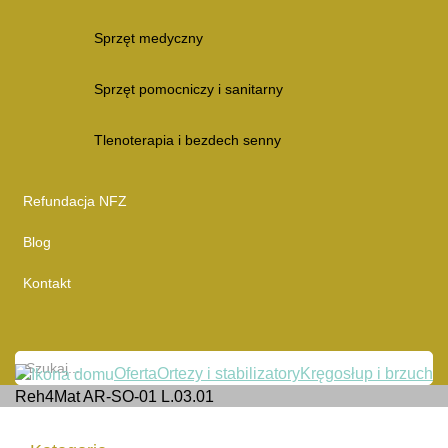
Sprzęt medyczny
Sprzęt pomocniczy i sanitarny
Tlenoterapia i bezdech senny
Refundacja NFZ
Blog
Kontakt
Oferta
Ortezy i stabilizatory
Kręgosłup i brzuch
Reh4Mat AR-SO-01 L.03.01