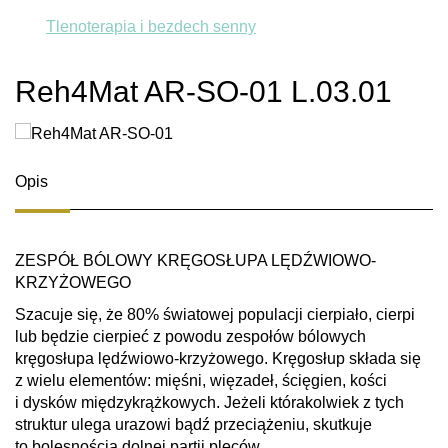
Tlenoterapia i bezdech senny
Reh4Mat AR-SO-01 L.03.01
Opis
ZESPÓŁ BÓLOWY KRĘGOSŁUPA LĘDŹWIOWO-
KRZYŻOWEGO
Szacuje się, że 80% światowej populacji cierpiało, cierpi
lub będzie cierpieć z powodu zespołów bólowych
kręgosłupa lędźwiowo-krzyżowego. Kręgosłup składa się
z wielu elementów: mięśni, więzadeł, ścięgien, kości
i dysków międzykrążkowych. Jeżeli którakolwiek z tych
struktur ulega urazowi bądź przeciążeniu, skutkuje
to bolesnością dolnej partii pleców.