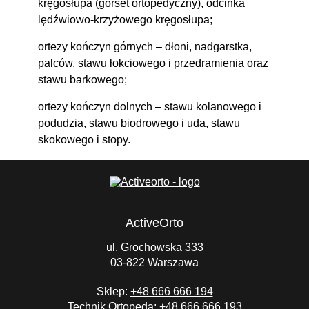
kręgosłupa (gorset ortopedyczny), odcinka
lędźwiowo-krzyżowego kręgosłupa;
ortezy kończyn górnych
– dłoni, nadgarstka,
palców, stawu łokciowego i przedramienia oraz
stawu barkowego;
ortezy kończyn dolnych
– stawu kolanowego i
podudzia, stawu biodrowego i uda, stawu
skokowego i stopy.
ActiveOrto
ul. Grochowska 333
03-822 Warszawa
Sklep:
+48 666 666 194
Technik Ortopeda:
+48 666 666 193