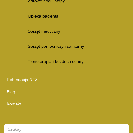
Zdrowe nogi i stopy
Opieka pacjenta
Sprzęt medyczny
Sprzęt pomocniczy i sanitarny
Tlenoterapia i bezdech senny
Refundacja NFZ
Blog
Kontakt