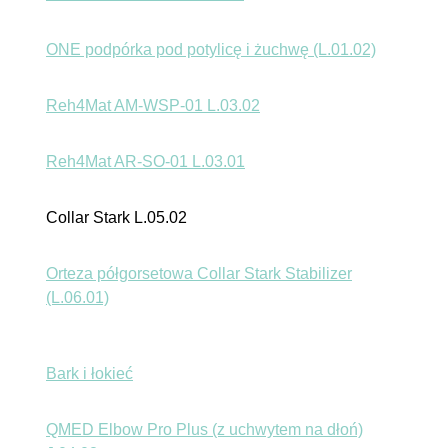
ONE podpórka pod potylicę i żuchwę (L.01.02)
Reh4Mat AM-WSP-01 L.03.02
Reh4Mat AR-SO-01 L.03.01
Collar Stark L.05.02
Orteza półgorsetowa Collar Stark Stabilizer
(L.06.01)
Bark i łokieć
QMED Elbow Pro Plus (z uchwytem na dłoń)