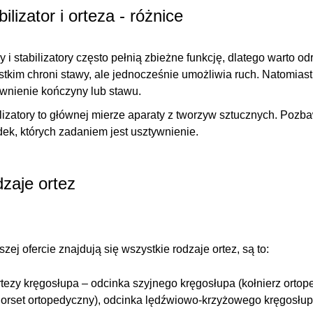
bilizator i orteza - różnice
y i stabilizatory często pełnią zbieżne funkcję, dlatego warto od
stkim
chroni stawy, ale jednocześnie umożliwia ruch
. Natomiast
wnienie kończyny lub stawu.
lizatory to głównej mierze aparaty z tworzyw sztucznych. Poz
ek, których zadaniem jest usztywnienie.
zaje ortez
zej ofercie znajdują się wszystkie rodzaje ortez, są to:
rtezy kręgosłupa
– odcinka szyjnego kręgosłupa (kołnierz ortop
gorset ortopedyczny), odcinka lędźwiowo-krzyżowego kręgosłup