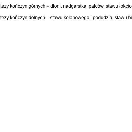
rtezy kończyn górnych
– dłoni, nadgarstka, palców, stawu łokc
rtezy kończyn dolnych
– stawu kolanowego i podudzia, stawu bi