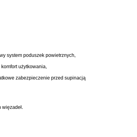
owy system poduszek powietrznych,
 komfort użytkowania,
datkowe zabezpieczenie przed supinacją
h więzadeł.