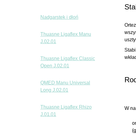
Sta
Nadgarstek i dłoń
Ortez
wszy
Thuasne Ligaflex Manu
uszty
J.02.01
Stabi
wkład
Thuasne Ligaflex Classic
Open J.02.01
Rod
QMED Manu Universal
Long J.02.01
Thuasne Ligaflex Rhizo
W nas
J.01.01
o
(