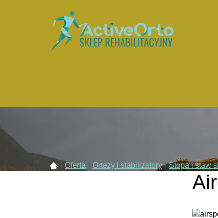
|
Oferta
|
Ortezy i stabilizatory
|
Stopa i staw 
Ai