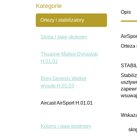
Kategorie
Opis
Ortezy i stabilizatory
AirSpor
Stopa i staw skokowy
Orteza 
Thuasne Malleo Dynastab
H.01.01
STABI
Stabili
Breg Genesis Walker
usztywn
wysoki H.01.03
zapewni
wsuwają
Aircast AirSport H.01.01
Wskaza
Kolano i staw biodrowy
skrę