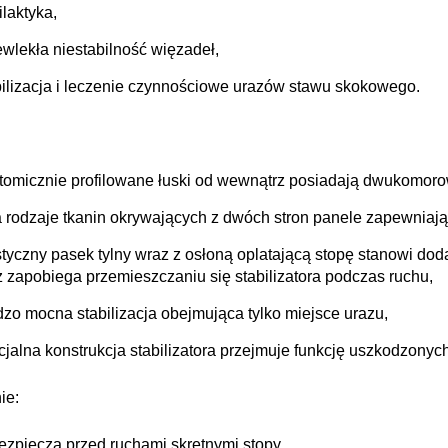
ilaktyka,
ewlekła niestabilność więzadeł,
bilizacja i leczenie czynnościowe urazów stawu skokowego.
tomicznie profilowane łuski od wewnątrz posiadają dwukomor
 rodzaje tkanin okrywających z dwóch stron panele zapewniają
styczny pasek tylny wraz z osłoną oplatającą stopę stanowi do
z zapobiega przemieszczaniu się stabilizatora podczas ruchu,
dzo mocna stabilizacja obejmująca tylko miejsce urazu,
cjalna konstrukcja stabilizatora przejmuje funkcję uszkodzonyc
ie:
ezpiecza przed ruchami skrętnymi stopy,