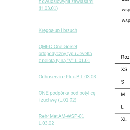
z dwuosiowymi zawiasami
(H.03.01)
wsp
wsp
Kręgosłup i brzuch
QMED One Gorset
ortopedyczny typu Jevetta
Roz
z pelotą tylną "V" L.01.01
XS
Orthoservice Flex-B L.03.03
S
ONE podpórka pod potylicę
M
i żuchwę (L.01.02)
L
Reh4Mat AM-WSP-01
XL
L.03.02