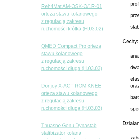
prof
Reh4Mat AM-OSK-O/1R-01
orteza stawu kolanowego
prz
z regulacją zakresu
sta
ruchomości krótka (H.03.02)
Cechy:
QMED Compact Pro orteza
stawu kolanowego
ana
z regulacją zakresu
dwa
ruchomości długa (H.03.03)
ela
ora
Donjoy X-ACT ROM KNEE
orteza stawu kolanowego
bar
z regulacją zakresu
ruchomości długa (H.03.03)
spe
Działan
Thuasne Genu Dynastab
stalibizator kolana
zab