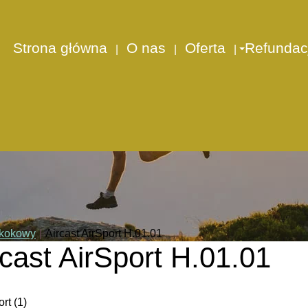
Strona główna
O nas
Oferta
Refundac
skokowy
|
Aircast AirSport H.01.01
rcast AirSport H.01.01