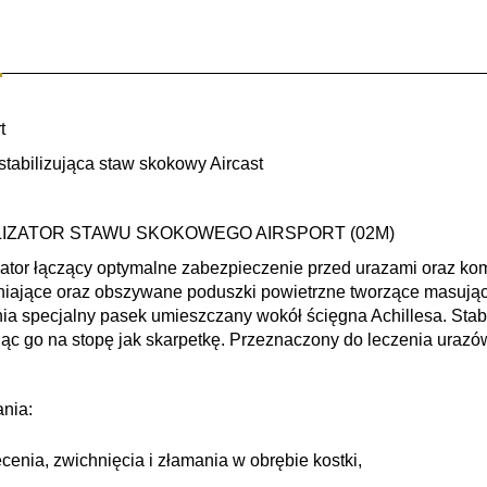
t
stabilizująca staw skokowy Aircast
LIZATOR STAWU SKOKOWEGO AIRSPORT (02M)
zator łączący optymalne zabezpieczenie przed urazami oraz kom
iające oraz obszywane poduszki powietrzne tworzące masujący
a specjalny pasek umieszczany wokół ścięgna Achillesa. Stabil
c go na stopę jak skarpetkę. Przeznaczony do leczenia urazó
nia:
cenia, zwichnięcia i złamania w obrębie kostki,