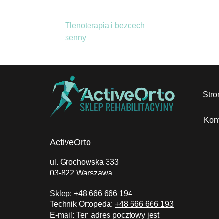
Tlenoterapia i bezdech
senny
Stro
Kont
ActiveOrto
ul. Grochowska 333
03-822 Warszawa
Sklep:
+48 666 666 194
Technik Ortopeda:
+48 666 666 193
E-mail:
Ten adres pocztowy jest