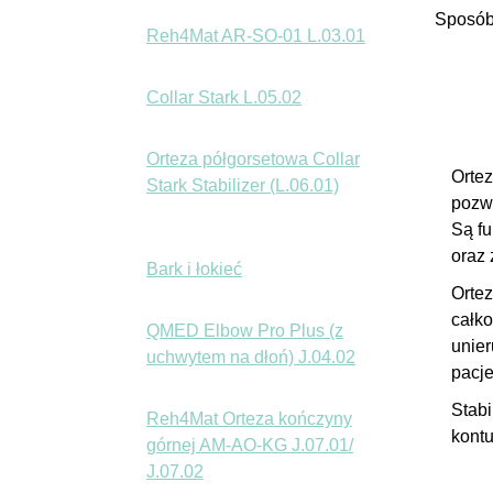
Sposób
Reh4Mat AR-SO-01 L.03.01
Collar Stark L.05.02
Orteza półgorsetowa Collar
Ortez
Stark Stabilizer (L.06.01)
pozwa
Są fu
oraz
Bark i łokieć
Orte
całko
QMED Elbow Pro Plus (z
unier
uchwytem na dłoń) J.04.02
pacj
Stabi
Reh4Mat Orteza kończyny
kontu
górnej AM-AO-KG J.07.01/
J.07.02