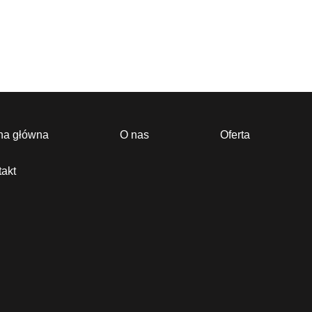
na główna
O nas
Oferta
akt