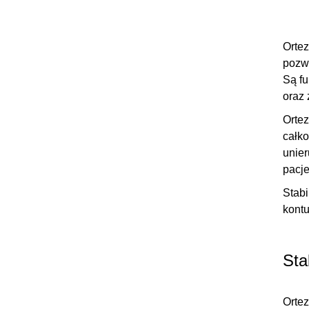
Ortez
pozwa
Są fu
oraz
Orte
całko
unier
pacj
Stabi
kontu
Sta
Ortez