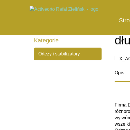
Donjoy X-ACT ROM KNEE orteza stawu kolanoweg
Do
Str
ko
dł
Kategorie
Ortezy i stabilizatory
+
+
Stopa i staw skokowy
Opis
+
Kolano i staw biodrowy
Firma 
Reh4Mat AM-OSK-O/1R-01
różnor
orteza stawu kolanowego
wytwórc
z regulacją zakresu
wszelki
ruchomości krótka (H.03.02)