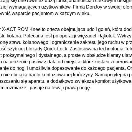
zają się one również
dużą funkcjonalnością i ciekawym desig
ziej wymagających użytkowników. Firma DonJoy w swojej oferc
ewnić wsparcie pacjentom w każdym wieku.
y X-ACT ROM Knee
to orteza obejmująca udo i goleń, która dod
stu kolana. Polecana jest po operacji więzadeł i łąkotek. Wytrz
onę stawu kolanowego i ograniczenie zakresu jego ruchu w pr
ość szybkiej blokady
Quick-Lock
. Zastosowana
technologia Tele
 proksymalnego i dystalnego, a proste w obsłudze klamry ułat
 na ułożenie pasów z dala od miejsca, które zostało zoperowa
anie do nogi
i umożliwia dopasowanie do każdego pacjenta. O
o nie obciąża nadto kontuzjowanej kończyny. Samoprzylepna 
szczaniu się aparatu, a dodatkowo zwiększa
komfort użytkowa
m rozmiarze i pasuje na lewą i prawą nogę.