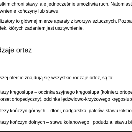
stkim
chroni stawy, ale jednocześnie umożliwia ruch
. Natomiast
wnienie kończyny lub stawu.
lizatory to głównej mierze aparaty z tworzyw sztucznych. Poz
ek, których zadaniem jest usztywnienie.
zaje ortez
zej ofercie znajdują się wszystkie rodzaje ortez, są to:
rtezy kręgosłupa
– odcinka szyjnego kręgosłupa (kołnierz ortop
gorset ortopedyczny), odcinka lędźwiowo-krzyżowego kręgosłup
rtezy kończyn górnych
– dłoni, nadgarstka, palców, stawu łokc
rtezy kończyn dolnych
– stawu kolanowego i podudzia, stawu bi