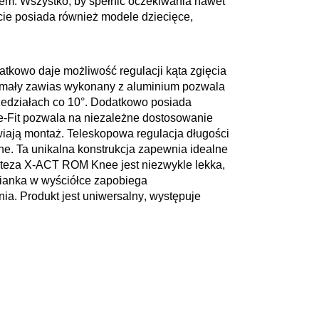
nem
. Wszystko, by spełnić oczekiwania nawet
ie posiada również modele dziecięce,
atkowo daje możliwość regulacji kąta zgięcia
ymały
zawias wykonany z aluminium
pozwala
zedziałach co 10°. Dodatkowo posiada
-Fit
pozwala na niezależne dostosowanie
wiają montaż. Teleskopowa regulacja długości
ne. Ta unikalna konstrukcja zapewnia
idealne
rteza X-ACT ROM Knee jest niezwykle lekka,
pianka w wyściółce zapobiega
nia
. Produkt jest
uniwersalny
, występuje