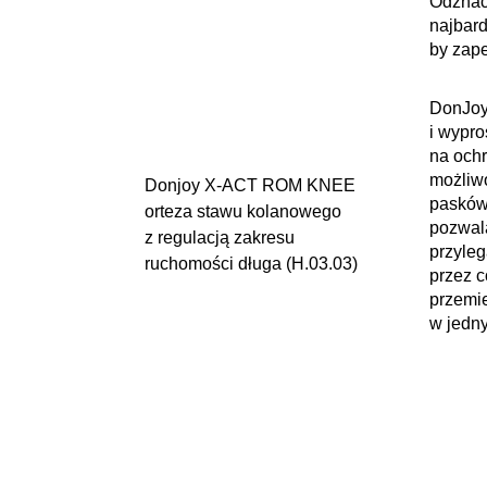
Odznac
najbard
QMED Compact Pro orteza
by zap
stawu kolanowego
z regulacją zakresu
DonJo
ruchomości długa (H.03.03)
i wypro
na ochr
możliw
Donjoy X-ACT ROM KNEE
pasków:
orteza stawu kolanowego
pozwala
z regulacją zakresu
przyleg
ruchomości długa (H.03.03)
przez c
przemie
w jedny
Thuasne Genu Dynastab
stalibizator kolana
z dwuosiowymi zawiasami
(H.03.01)
+
Kręgosłup i brzuch