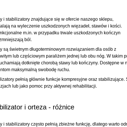
y i stabilizatory
znajdujące się w ofercie naszego sklepu,
lają na wyleczenie uszkodzonych więzadeł, stawów i kości.
nkcjonalne m.in. w przypadku trwale uszkodzonych kończyn
zmniejszają ból
.
zy są świetnym długoterminowym rozwiązaniem dla osób z
witym lub częściowym paraliżem jednej lub obu nóg. W takim pr
uchamiają dotknięte chorobą stawy
lub kończyny. Dostępne w n
entom maksymalną swobodę ruchu.
lizatory pełnią głównie
funkcje kompresyjne oraz stabilizujące
.
zjach lub jako pomoc przy aktywnej rehabilitacji.
bilizator i orteza - różnice
y i stabilizatory często pełnią zbieżne funkcję, dlatego warto od