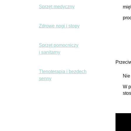
Sprzęt medyczny
mię
pro
Zdrowe nogi i stopy
Sprzęt pomocniczy
i sanitarny
Przeci
Tlenoterapia i bezdech
Nie
senny
W p
sto