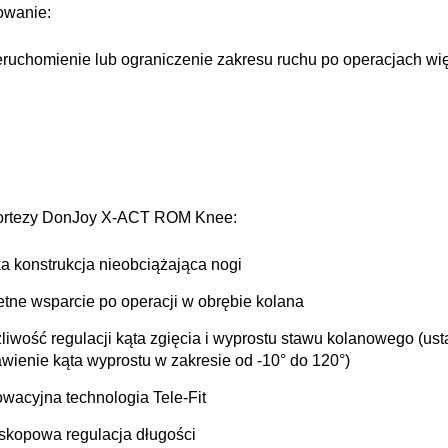
owanie:
eruchomienie lub ograniczenie zakresu ruchu po operacjach wię
 ortezy DonJoy X-ACT ROM Knee:
ka konstrukcja nieobciążająca nogi
etne wsparcie po operacji w obrębie kolana
liwość regulacji kąta zgięcia i wyprostu stawu kolanowego (usta
awienie kąta wyprostu w zakresie od -10° do 120°)
owacyjna technologia Tele-Fit
eskopowa regulacja długości