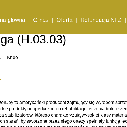
o z regulacją zakresu ruchomości długa (H.03.03)
njoy X-ACT ROM KNEE 
ona główna
O nas
Oferta
Refundacja NFZ
lanowego z regulacją za
uga (H.03.03)
DonJoy
to amerykański producent zajmujący się wyrobem sprzęt
odne produkty ortopedyczne
do rehabilitacji, leczenia bólu i szer
a stabilizatorów, którego charakteryzują
wysokiej klasy materia
ch starań, by stworzone przez niego ortezy spełniały funkcję l