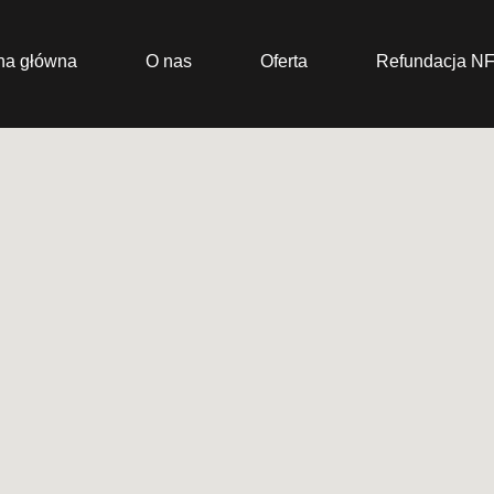
na główna
O nas
Oferta
Refundacja N