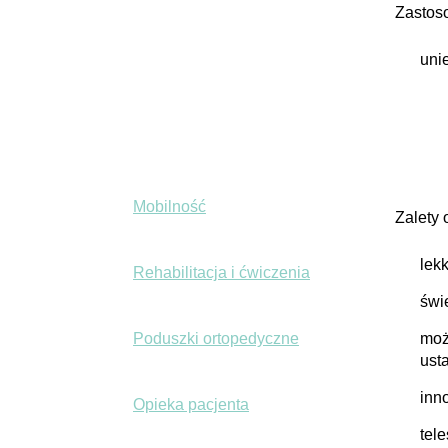
Zastos
uni
+
Bark i łokieć
+
Nadgarstek i dłoń
Mobilność
Zalety
lek
Rehabilitacja i ćwiczenia
świ
Poduszki ortopedyczne
moż
ust
inn
Opieka pacjenta
tel