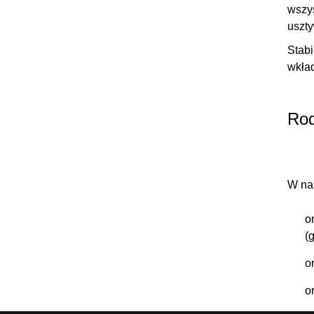
wszy
uszty
Stabi
wkład
Rod
W nas
o
(
o
o