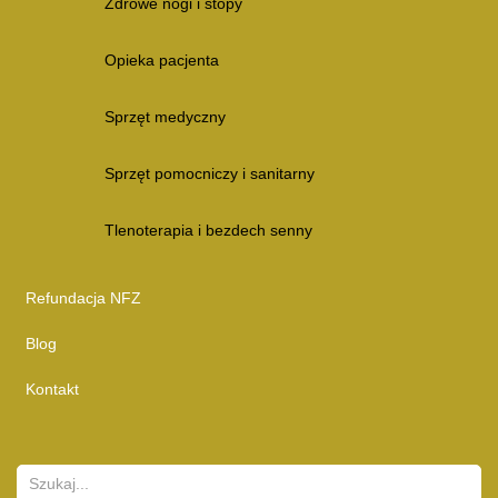
Zdrowe nogi i stopy
Opieka pacjenta
Sprzęt medyczny
Sprzęt pomocniczy i sanitarny
Tlenoterapia i bezdech senny
Refundacja NFZ
Blog
Kontakt